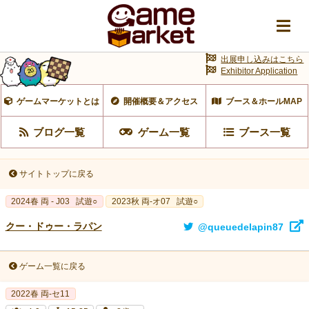
出展申し込みはこちら
Exhibitor Application
ゲームマーケットとは
開催概要＆アクセス
ブース＆ホールMAP
ブログ一覧
ゲーム一覧
ブース一覧
サイトトップに戻る
2024春 両 - J03
試遊○
2023秋 両-オ07
試遊○
クー・ドゥー・ラパン
@queuedelapin87
ゲーム一覧に戻る
2022春 両-セ11