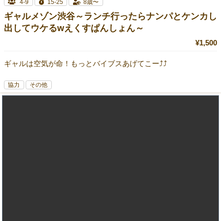
4-9
15-25
8歳〜
ギャルメゾン渋谷～ランチ行ったらナンパとケンカし
出してウケるwえくすぱんしょん～
¥1,500
ギャルは空気が命！もっとバイブスあげてこー⤴⤴
協力
その他