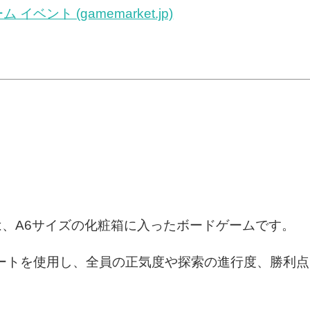
ント (gamemarket.jp)
ulhu』は、A6サイズの化粧箱に入ったボードゲームです。
シートを使用し、全員の正気度や探索の進行度、勝利