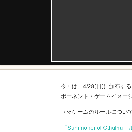
今回は、4/28(日)に頒布す
ポーネント・ゲームイメー
（※ゲームのルールについ
「Summoner of Ct