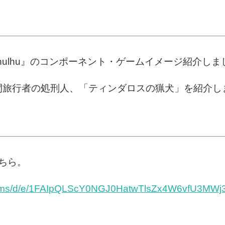
f Cthulhu』のコンポーネント・ゲームイメージ紹介し
間旅行者の処刑人、「ティンダロスの猟犬」を紹介し
ちら。
/forms/d/e/1FAIpQLScY0NGJ0HatwTlsZx4W6vfU3M