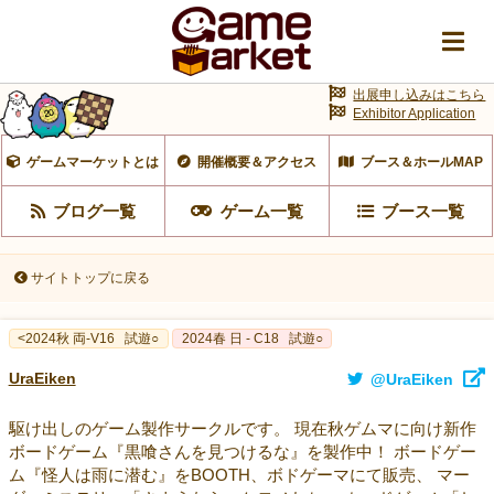
出展申し込みはこちら
Exhibitor Application
ゲームマーケットとは
開催概要＆アクセス
ブース＆ホールMAP
ブログ一覧
ゲーム一覧
ブース一覧
サイトトップに戻る
<2024秋 両-V16
試遊○
2024春 日 - C18
試遊○
UraEiken
@UraEiken
駆け出しのゲーム製作サークルです。 現在秋ゲムマに向け新作
ボードゲーム『黒喰さんを見つけるな』を製作中！ ボードゲー
ム『怪人は雨に潜む』をBOOTH、ボドゲーマにて販売、 マー