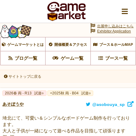
出展申し込みはこちら
Exhibitor Application
ゲームマーケットとは
開催概要＆アクセス
ブース＆ホールMAP
ブログ一覧
ゲーム一覧
ブース一覧
サイトトップに戻る
2026春 両 - R13
試遊○
<2025秋 両 - B04
試遊○
あそぼうや
@asobouya_sp
埼北にて、可愛い＆シンプルなボードゲーム制作を行っており
ます。
大人と子供が一緒になって遊べる作品を目指して頑張ります