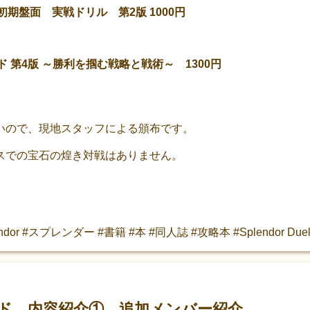
初期盤面 実戦ドリル 第2版 1000円
ド 第4版 ～勝利を掴む戦略と戦術～ 1300円
いので、現地スタッフによる頒布です。
スでの宝石の煌き対戦はありません。
or #スプレンダー #書籍 #本 #同人誌 #攻略本 #Splendor Due
ド 内容紹介① 追加メンバー紹介