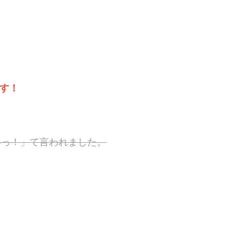
す！
。
めっ！」て言われました。