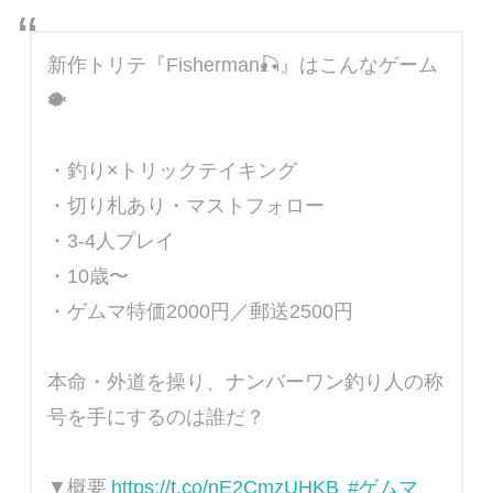
新作トリテ『Fisherman🎣』はこんなゲーム
🐡
・釣り×トリックテイキング
・切り札あり・マストフォロー
・3-4人プレイ
・10歳〜
・ゲムマ特価2000円／郵送2500円
本命・外道を操り、ナンバーワン釣り人の称
号を手にするのは誰だ？
▼概要
https://t.co/nE2CmzUHKB
#ゲムマ