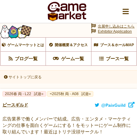
出展申し込みはこちら
Exhibitor Application
ゲームマーケットとは
開催概要＆アクセス
ブース＆ホールMAP
ブログ一覧
ゲーム一覧
ブース一覧
サイトトップに戻る
2026春 両 - L22
試遊○
<2025秋 両 - A08
試遊○
ピースギルド
@PaixGuild
広告業界で働くメンバーで結成。広告・エンタメ・マーケティ
ングの仕事を面白くゲームにする！をモットーにゲーム制作に
取り組んでいます！最近はトリテ没頭サークル！