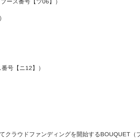
ブース番号【ツ06】）
ー）
番号【ニ12】）
）
rterにてクラウドファンディングを開始するBOUQUE