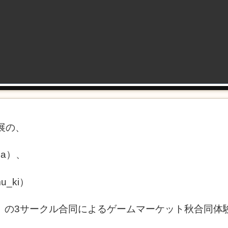
展の、
ma）、
u_ki）
juku）の3サークル合同によるゲームマーケット秋合同