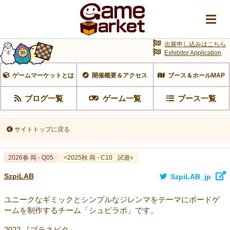
出展申し込みはこちら
Exhibitor Application
ゲームマーケットとは
開催概要＆アクセス
ブース＆ホールMAP
ブログ一覧
ゲーム一覧
ブース一覧
サイトトップに戻る
2026春 両 - Q05
<2025秋 両 - C10
試遊○
SzpiLAB
SzpiLAB_jp
ユニークなギミックとシンプルなジレンマをテーマにボードゲ
ームを制作するチーム「シュピラボ」です。
2022.『プラネピタ』