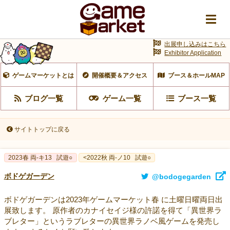
出展申し込みはこちら
Exhibitor Application
ゲームマーケットとは
開催概要＆アクセス
ブース＆ホールMAP
ブログ一覧
ゲーム一覧
ブース一覧
サイトトップに戻る
2023春 両‐キ13
試遊○
<2022秋 両-ノ10
試遊○
ボドゲガーデン
@bodogegarden
ボドゲガーデンは2023年ゲームマーケット春 に土曜日曜両日出
展致します。 原作者のカナイセイジ様の許諾を得て「異世界ラ
ブレター」というラブレターの異世界ラノベ風ゲームを発売し