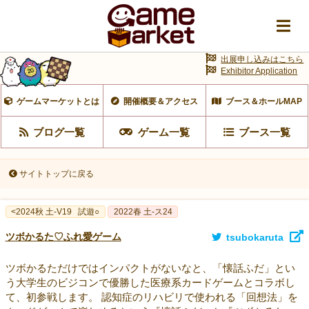
出展申し込みはこちら
Exhibitor Application
ゲームマーケットとは
開催概要＆アクセス
ブース＆ホールMAP
ブログ一覧
ゲーム一覧
ブース一覧
サイトトップに戻る
<2024秋 土-V19
試遊○
2022春 土-ス24
ツボかるた♡ふれ愛ゲーム
tsubokaruta
ツボかるただけではインパクトがないなと、「懐話ふだ」とい
う大学生のビジコンで優勝した医療系カードゲームとコラボし
て、初参戦します。 認知症のリハビリで使われる「回想法」を