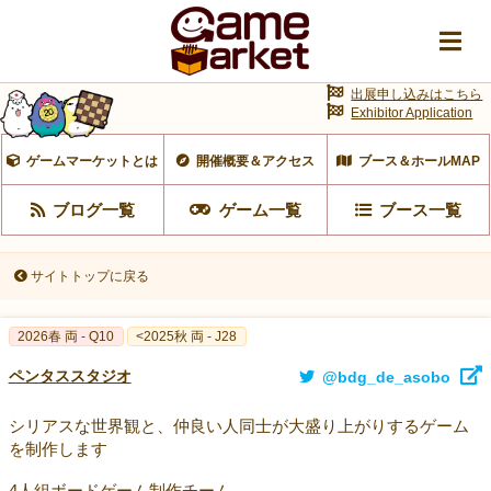
出展申し込みはこちら
Exhibitor Application
ゲームマーケットとは
開催概要＆アクセス
ブース＆ホールMAP
ブログ一覧
ゲーム一覧
ブース一覧
サイトトップに戻る
2026春 両 - Q10
<2025秋 両 - J28
ペンタススタジオ
@bdg_de_asobo
シリアスな世界観と、仲良い人同士が大盛り上がりするゲーム
を制作します
4人組ボードゲーム制作チーム