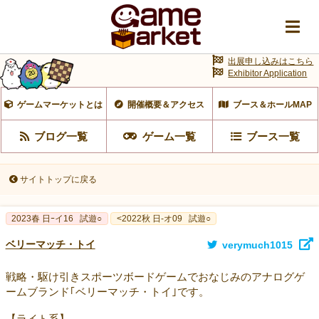
出展申し込みはこちら
Exhibitor Application
ゲームマーケットとは
開催概要＆アクセス
ブース＆ホールMAP
ブログ一覧
ゲーム一覧
ブース一覧
サイトトップに戻る
2023春 日ｰイ16
試遊○
<2022秋 日-オ09
試遊○
ベリーマッチ・トイ
verymuch1015
戦略・駆け引きスポーツボードゲームでおなじみのアナログゲ
ームブランド｢ベリーマッチ・トイ｣です。
【ライト系】