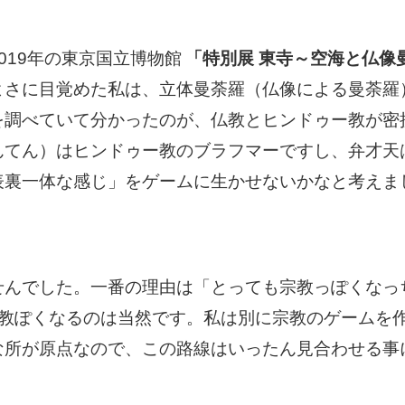
019年の東京国立博物館
「特別展 東寺～空海と仏像
よさに目覚めた私は、立体曼荼羅（仏像による曼荼羅
を調べていて分かったのが、仏教とヒンドゥー教が密
んてん）はヒンドゥー教のブラフマーですし、弁才天
表裏一体な感じ」をゲームに生かせないかなと考えま
せんでした。一番の理由は「とっても宗教っぽくなっ
宗教ぽくなるのは当然です。私は別に宗教のゲームを
な所が原点なので、この路線はいったん見合わせる事