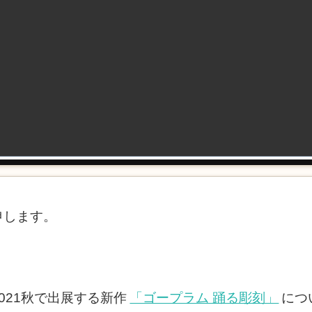
申します。
021秋で出展する新作
「ゴープラム 踊る彫刻」
につ