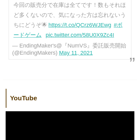
今回の販売分で在庫は全てです！数もそれほ
ど多くないので、気になった方は忘れないう
ちにどうぞ🌟
https://t.co/QCrz6WJEwg
#ボ
ードゲーム
pic.twitter.com/58U0X9Zc4I
— EndingMaker's@『NumVS』委託販売開始
(@EndingMakers)
May 11, 2021
YouTube