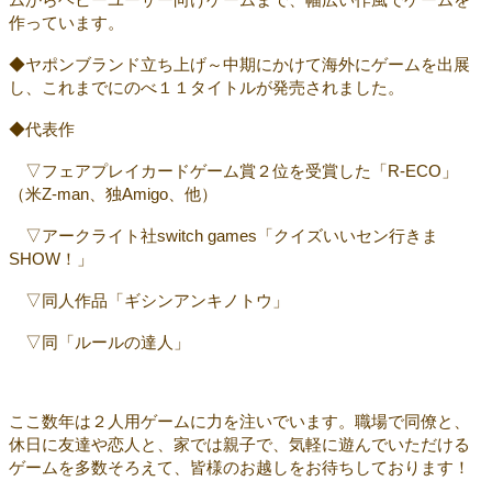
作っています。
◆ヤポンブランド立ち上げ～中期にかけて海外にゲームを出展
し、これまでにのべ１１タイトルが発売されました。
◆代表作
▽フェアプレイカードゲーム賞２位を受賞した「R-ECO」
（米Z-man、独Amigo、他）
▽アークライト社switch games「クイズいいセン行きま
SHOW！」
▽同人作品「ギシンアンキノトウ」
▽同「ルールの達人」
ここ数年は２人用ゲームに力を注いでいます。職場で同僚と、
休日に友達や恋人と、家では親子で、気軽に遊んでいただける
ゲームを多数そろえて、皆様のお越しをお待ちしております！