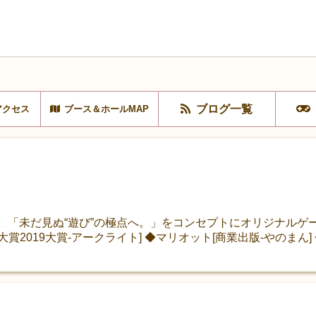
ブログ一覧
アクセス
ブース＆ホールMAP
)です。「未だ見ぬ“遊び”の極点へ。」をコンセプトにオリジナル
2019大賞-アークライト] ◆マリオット[商業出版-やのまん] 