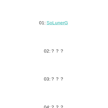
01:
SoLunerG
02:？？？
03:？？？
04:？？？