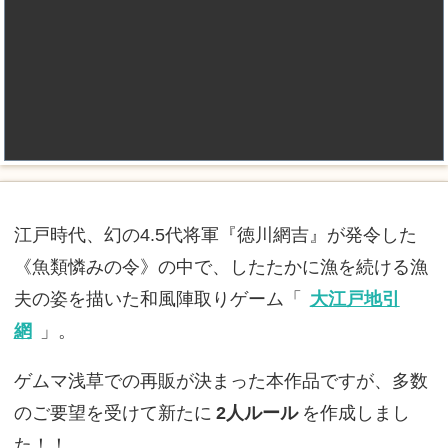
江戸時代、幻の4.5代将軍『徳川網吉』が発令した
《魚類憐みの令》の中で、したたかに漁を続ける漁
夫の姿を描いた和風陣取りゲーム「
大江戸地引
網
」。
ゲムマ浅草での再販が決まった本作品ですが、多数
のご要望を受けて新たに
2人ルール
を作成しまし
た！！