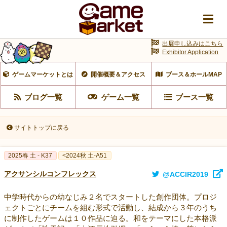
出展申し込みはこちら
Exhibitor Application
ゲームマーケットとは
開催概要＆アクセス
ブース＆ホールMAP
ブログ一覧
ゲーム一覧
ブース一覧
サイトトップに戻る
2025春 土 - K37
<2024秋 土-A51
アクサンシルコンフレックス
@ACCIR2019
中学時代からの幼なじみ２名でスタートした創作団体。プロジ
ェクトごとにチームを組む形式で活動し、結成から３年のうち
に制作したゲームは１０作品に迫る。和をテーマにした本格派