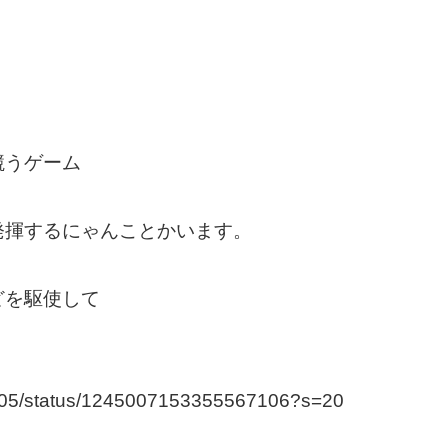
競うゲーム
発揮するにゃんことかいます。
どを駆使して
ra0905/status/1245007153355567106?s=20