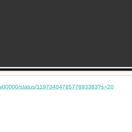
crow00000/status/1197340478577893383?s=20