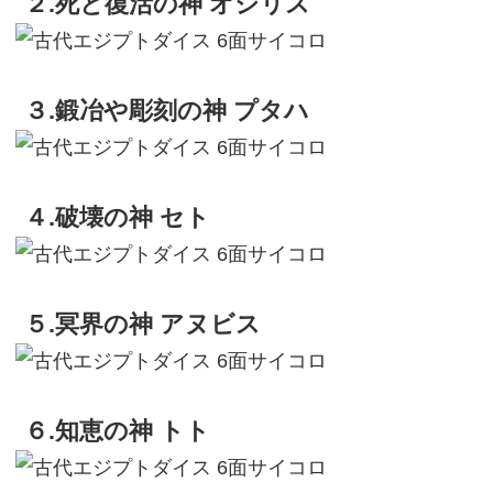
２.死と復活の神 オシリス
３.鍛冶や彫刻の神 プタハ
４.破壊の神 セト
５.冥界の神 アヌビス
６.知恵の神 トト