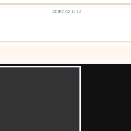
2019/11/12 12:18