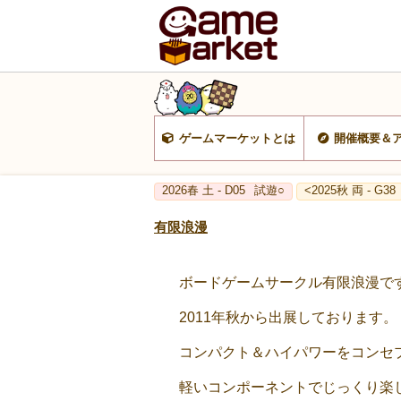
ゲームマーケットとは
開催概要＆
2026春 土 - D05
試遊○
<2025秋 両 - G38
有限浪漫
ボードゲームサークル有限浪漫で
2011年秋から出展しております。
コンパクト＆ハイパワーをコンセ
軽いコンポーネントでじっくり楽