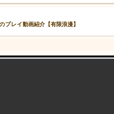
エルのプレイ動画紹介【有限浪漫】