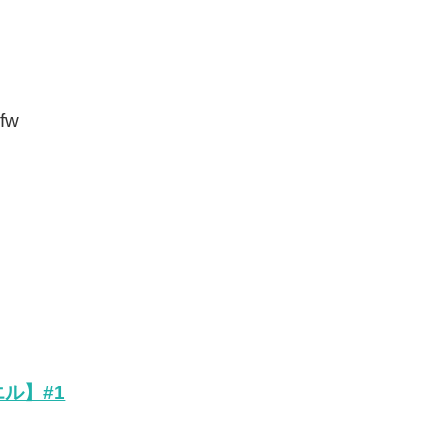
3fw
ル】#1