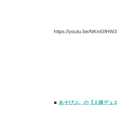
https://youtu.be/NKniGfHW
■
あそびぶ。の【人狼デュエ