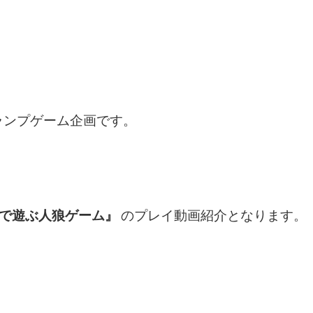
ランプゲーム企画です。
2人で遊ぶ人狼ゲーム』
のプレイ動画紹介となります。