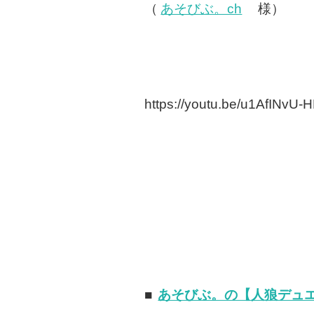
（
あそびぶ。ch
様）
https://youtu.be/u1AfINvU-
■
あそびぶ。の【人狼デュエ