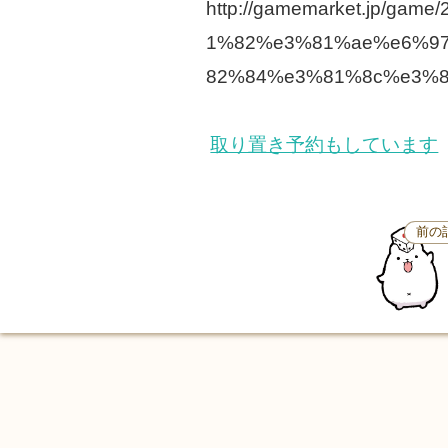
http://gamemarket.jp
1%82%e3%81%ae%e6%9
82%84%e3%81%8c%e3%
取り置き予約もしています
前の