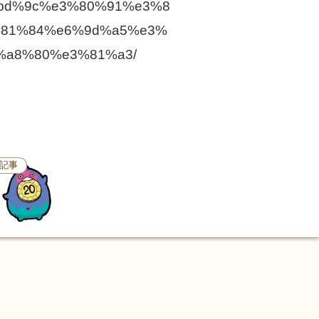
4%bd%9c%e3%80%91%e3%8
%81%84%e6%9d%a5%e3%
%a8%80%e3%81%a3/
記事