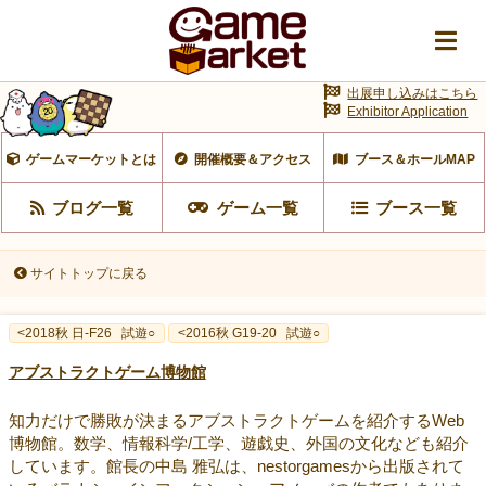
出展申し込みはこちら
Exhibitor Application
ゲームマーケットとは
開催概要＆アクセス
ブース＆ホールMAP
ブログ一覧
ゲーム一覧
ブース一覧
サイトトップに戻る
<2018秋 日-F26
試遊○
<2016秋 G19-20
試遊○
アブストラクトゲーム博物館
知力だけで勝敗が決まるアブストラクトゲームを紹介するWeb
博物館。数学、情報科学/工学、遊戯史、外国の文化なども紹介
しています。館長の中島 雅弘は、nestorgamesから出版されて