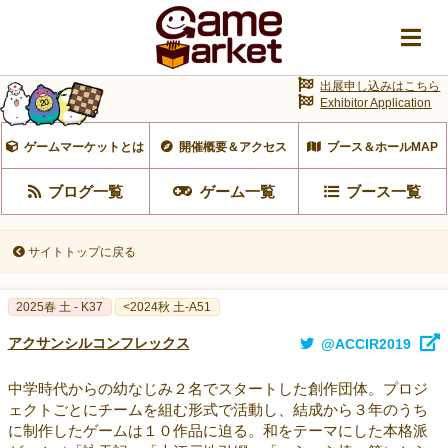
出展申し込みはこちら
Exhibitor Application
ゲームマーケットとは
開催概要＆アクセス
ブース＆ホールMAP
ブログ一覧
ゲーム一覧
ブース一覧
サイトトップに戻る
2025春 土 - K37
<2024秋 土-A51
アクサンシルコンフレックス
@ACCIR2019
中学時代からの幼なじみ２名でスタートした創作団体。プロジ
ェクトごとにチームを組む形式で活動し、結成から３年のうち
に制作したゲームは１０作品に迫る。和をテーマにした本格派