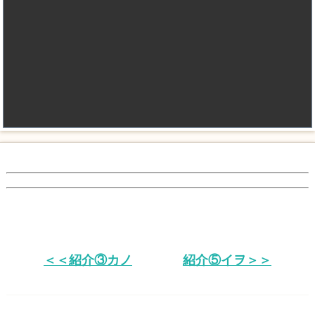
＜＜紹介③カノ
紹介⑤イヲ＞＞