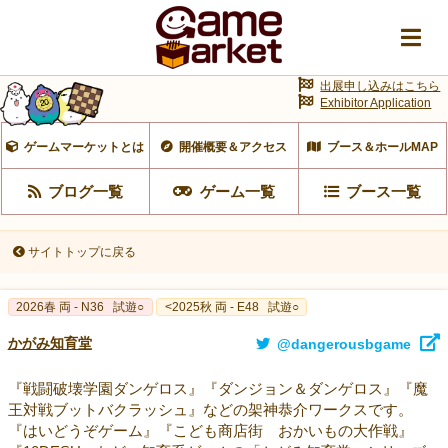
出展申し込みはこちら
Exhibitor Application
ゲームマーケットとは
開催概要＆アクセス
ブース＆ホールMAP
ブログ一覧
ゲーム一覧
ブース一覧
サイトトップに戻る
2026春 両 - N36
試遊○
<2025秋 両 - E48
試遊○
かがみ知育堂
@dangerousbgame
『戦闘破壊学園ダンゲロス』『ダンジョン＆ダンゲロス』『魔
王対戦ブットバクラッシュ』などの架神恭介ワークスです。
『はいどうぞゲーム』『こども商店街 おかいもの大作戦』