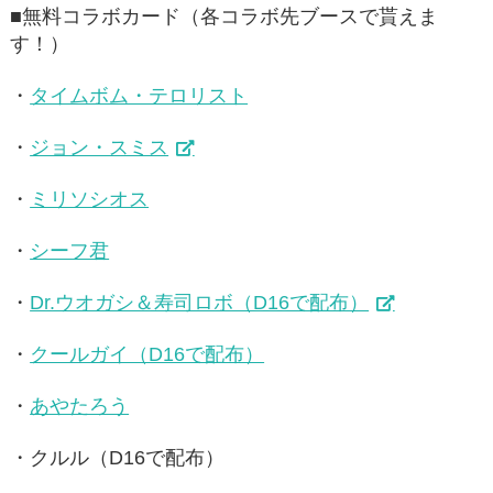
■無料コラボカード（各コラボ先ブースで貰えま
す！）
・
タイムボム・テロリスト
・
ジョン・スミス
・
ミリソシオス
・
シーフ君
・
Dr.ウオガシ＆寿司ロボ（D16で配布）
・
クールガイ（D16で配布）
・
あやたろう
・クルル（D16で配布）