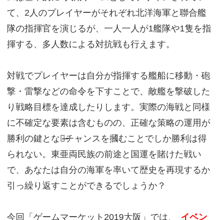
て、2人のプレイヤーがそれぞれ北洋海軍と聯合艦
隊の指揮官を演じるが、一人一人が1艦隊や1隻を指
揮する、多人数による対抗戦も行えます。
対戦でプレイヤーは自分が指揮する艦船に移動・砲
撃・雷撃などの命令を下すことで、敵艦を撃破した
り戦略目標を達成したりします。実際の海戦と同様
に不確定な要素は含むものの、正確な策略の運用が
勝利の鍵となる̶̶チャンスを摑むことでしか勝利は得
られない。東亜両民族の前途と国運を賭けた戦い
で、あなたは自分の海軍を率いて歴史を再現するか
引っ繰り返すことができるでしょうか？
今回「ゲームマーケット2019大阪」では、
イベン