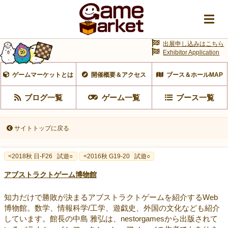
出展申し込みはこちら
Exhibitor Application
ゲームマーケットとは
開催概要＆アクセス
ブース＆ホールMAP
ブログ一覧
ゲーム一覧
ブース一覧
サイトトップに戻る
<2018秋 日-F26
試遊○
<2016秋 G19-20
試遊○
アブストラクトゲーム博物館
知力だけで勝敗が決まるアブストラクトゲームを紹介するWeb
博物館。数学、情報科学/工学、遊戯史、外国の文化なども紹介
しています。館長の中島 雅弘は、nestorgamesから出版されて