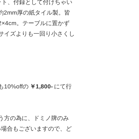
ット、付録として付けちゃい
約2mm厚の紙タイル製。皆
×4cm。テーブルに置かず
サイズよりも一回り小さくし
0%offの
￥1,800-
にて行
う方の為に、ドミノ牌のみ
い場合もございますので、ど