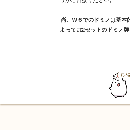
うかご容赦ください。
尚、W６でのドミノは基本
よっては2セットのドミノ
前の