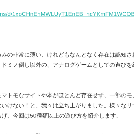
m/forms/d/1xpCHnEnMWLUyT1EnEB_ncYKmFM1WCOB
染みの非常に薄い、けれどもなんとなく存在は認知さ
、ドミノ倒し以外の、アナログゲームとしての遊びを
たマトモなサイトや本がほとんど存在せず、一部のモ
はいけない！と、我々は立ち上がりました。様々なリ
げ、今回は50種類以上の遊び方を紹介します。