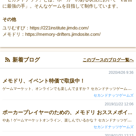
に最強の手」。そんなゲームを目指して制作しています。
その他
ユリむすび：https://221institute.jimdo.com/
メモドリ：https://memory-drifters.jimdosite.com/
新着ブログ
このブースのブログ一覧へ
2020/4/26 9:36
メモドリ、イベント特価で取扱中！
ゲ
ームマーケット、オンラインでも楽しんでますか？ セカンドナッツゲームズの にだんかい です。 メモリードリフターズ、縮めてメモドリが、特別価格で手に入るチャンス！ アークライトの通販サイトなら、メモドリが イベント特別価格 3,980円！ メモドリとは？ メモリードリフターズ（Memory Drifters）は、 テキサスホールデムを大胆にアレンジしたハイスピード幻想ポーカーです。 ・手札の2枚と場の4枚を組み合わせて、役の強さを競う ・勝つと、みんなが賭けた宝石を総取り ・これを繰り返し、最後まで1つ以上の宝石を持ち続けた人の勝ち というのが基本的なルールです。 そこに イベントカード と呼ばれる特殊能力が加わります。 イベントカードを使うことで・・・ ・自分だけ手札を引き直して強い役を狙う！ ・場札を変化させて相手の狙いを崩す！ などといったことができます。 あなたは不思議な世界のポーカー勝負を制し、 元の世界に生還することができるでしょうか？ メモドリをもっと知りたい！ 以下の記事もあわせてご覧ください！ ・ポーカー初心者のための、メモドリ おススメポイント！ ・ポーカープレイヤーのための、メモドリ おススメポイント！ ・フレーバー重視のキミへの、メモドリ おススメポイント！ どこで手に入るの？ アークライトの通販サイトなら、メモドリが イベント特別価格 3,980円！ 委託販売の通常価格は4,980円前後ですので、およそ20% OFF。 この機会にぜひ、メモドリを手に取っていただけたらうれしいです！
セカンドナッツゲームズ
2019/11/22 12:06
ポーカープレイヤーのための、メモドリ おススメポイント！
や
あ！ゲームマーケットオンライン、楽しんでいるかな？ セカンドナッツゲームズの開発チーム、二段階直進だ！ Memory Drifters はポーカーをもとにして作ったゲームだから、 今回は「俺はポーカープレイヤーだぜ！」という人に向けて、Memory Drifters の魅力を伝えていくぞ！ これを読んでメモドリが気になったら、ぜひポーカーの合間にポーカー仲間とメモドリを楽しんでほしい。 ポーカー用語寄りに書いていくから、最初の段落を見て意味が分からなかったら 雰囲気で感じるか「ほぇーこんな世界があるんだー」ぐらいに流して、↓の好きな方を読んでくれ！ ・ポーカー初心者のための、メモドリ おススメポイント！ ・フレーバー重視のキミへの、メモドリ おススメポイント！ それじゃ、いくぜ！ なんでもディスティニードロー！！ Memory Drifers は、 テキサスホールデムのシングルテーブルトーナメントをアレンジしたゲームだ。 ストラクチャーっぽく書くとこうなる。 ・スタートチップ10点 ・ブラインドは無し。かわりに最初からアンティ1。 ・アンティを集めた後、ポットの1/2（切り捨て）をレーキ ・時間でブラインドやアンティが増えることはない。かわりに誰かが飛ぶごとにアンティが1増加する。 ・プリフロップおよびターンはベットラウンドを行わない。 ・ベット額は固定で、レイズはできない。フロップでは1。リバーでは2。 ・特殊デッキを使用し、専用のハンドランク表を用いる。 これでだいたい分かった君は、ポーカーとメモドリの天才かもしれない。 「…なるほど、わからん」と感じたとしても大丈夫。順を追って紹介していこう。 まずはチップの扱いについてだ。 ・スタートチップ10点 メモドリでは、記憶のかけらと呼ばれる宝石がチップだ。 ・ブラインドは無し。かわりに最初からアンティ1。 ・アンティを集めた後、ポットの1/2（切り捨て）をレーキ ハンドを始める前に「記憶喪失レート」としてアンティ（参加料）を集める。 そして集まった記憶のかけらの半分が自然消滅してしまう…！ ・時間でブラインドやアンティが増えることはない。かわりに誰かが飛ぶごとにアンティが1増加する。 誰かが飛ぶごとに「記憶喪失レート」が上がっていく。 このおかげで、ゲームが大きく加速していくぞ。 次はハンドの進行についてだ。 これを紹介するにはまず特殊デッキがどんなものか知る必要がある。 6スート、6ランク。計36枚のメモドリ専用デッキ、「記憶カード」だ！ ・プリフロップおよびターンはベットラウンドを行わない。 最初のベットラウンドはこの状態からだ。そして、次の状態は・・・ こうなる。 ・特殊デッキを使用し、専用のハンドランク表を用いる。 ハンドランクはこのようになっている。 フラッシュが最強なのと、ディスティニーペアがあることを除けばポーカーとほぼ同じだ。 ディスティニーペアというのは2スートでできたツーペア。メモドリ特有の役だ。 ここでお気付きだろうか。 手札がどんな2枚であろうとも、あと2枚噛み合えばディスティニーペアができる。 全てのハンドが、ディスティニーペアドローだよ！やったね！ 順番が前後するが、次は ・ベット額は固定で、レイズはできない。フロップでは1。リバーでは2。 ポーカーの場合、レイズして掛け金を吊り上げるか、チェックまたはコールで様子を見るか、勝負から降りるかの3択が常にあった。 メモドリでは、フロップ相当では1点払うか降りるか/リバー相当では2点払うか降りるか の2択だ。 「えーっ！ブラフできないじゃん！！」 その通り。メモドリではレイズによるブラフはできない。 そのかわり、イベントカードと呼ばれるカードがハンドとは別に配られる。 イベントカードを使えば・・・ 他のプレイヤーのハンドを1枚のぞき見！ハンドを途中で強化！ 「イベントカードなど使ってんじゃねぇ！！」 など・・・ ポーカーの常識にとらわれない多彩な動きが可能だ。 大枠はこんなところだ。 2~6人と幅広い人数で遊べるうえ、ポーカートーナメントと比べれば圧倒的に短い時間で決着がつく。 ポーカートーナメントでバッドビートを食らって飛んでしまったときは、 気分転換にメモドリでハチャメチャなポーカーをして笑い飛ばそう！ Memory Drifters は、いくつかの通販サイトや店舗で委託販売中だ。 さらに今なら、アークライトの通販サイトで買うと イベント特別価格 3,980円で「メモドリ」が手に入るぞ！ お見逃しなく！
セカンドナッツゲームズ
2019/11/21 12:12