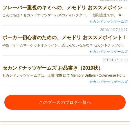
フレーバー重視のキミへの、メモドリ おススメポイント！
こ
んにちは！セカンドナッツゲームズのディレクター、二段階直進です。 今回はアートやストーリーに着目して、Memory Drifters の魅力をお伝えしていきます！ ゲームそのもののルールに着目した紹介はこちらの初級編 / こちらの上級編 もあわせて読んでみてください。 世界の外側〈アウターバース〉に迷い込むところから、物語〈ゲーム〉は始まります。 そこは宝石に満ちた世界。あまり見とれていると、我を忘れてしまいかねません。文字通りの意味で。 《思考の波紋》 宝石のひとつひとつは、どこかの誰かの記憶です。 元の世界への手がかりを求めて、記憶の世界の漂流が始まります。 《光の導き》 ～～～ 元の世界への手がかりは 記憶カード によって描かれます。 学校の教室。通学路の橋。卒業式。 家の机、持ち物。 破壊され荒廃した街。（いったいなぜ？） いつも着ていた制服、家族が毎日作ってくれたお弁当、教科書で読んだ知識も、貴重な手がかりです。 記憶カードにはそれぞれの色ごとに6段階の強さがあり、強さに応じてアートも少しずつ変化しています。 ぜひ、実物を見て確かめてみてください。 ～～～ 世界の外側〈アウターバース〉で起こる出来事は イベントカード によって描かれます。 イラストはもちろんのこと、ほとんどのイベントカードにはフレーバーテキストがついています。 ゲームを盛り上げてくれるイベントカード、ゲームの後は1枚ずつ並べて 世界の外側〈アウターバース〉で起きた事を読み解いてみるのもいいと思います。 以上、Memory Drifters には、手に取って確かめてほしいこだわりを詰め込んでいます。 どこか興味があるところがあれば、ぜひ手に取ってもらえたらうれしいです。 Memory Drifters は、いくつかの通販サイトや店舗で委託販売中です。 ただいま、アークライトの通販サイトでは イベント特別価格 3,980円で「メモドリ」を購入いただけます。 期間限定となっていますので、お見逃しなく！
セカンドナッツゲームズ
2019/11/17 10:27
ポーカー初心者のための、メモドリ おススメポイント！
や
あ！ゲームマーケットオンライン、楽しんでいるかな？ セカンドナッツゲームズの開発チーム、二段階直進だ！ Memory Drifters はポーカーをもとにして作ったゲームだから、 今回は「ポーカーちょっとやったことあるよ」という人に向けて、Memory Drifters の魅力を伝えていくぞ！ 「俺はポーカープレイヤーだぜ！」という方には少し物足りないかもしれないが、そんな人向けの解説はこちらに用意したぜ。 「ポーカーのことは知らんけど、ボドゲはテーマやフレーバーで選ぶ！」という方向けにも記事を準備したから合わせて読んでくれ。 Memory Drifters は、一言でいえば おかしなトランプで、おかしなポーカーをするゲームだ。 どうおかしいかって？まずデッキが2種類ある。 ひとつは記憶カードと呼ばれる、数字とスートが書かれたカードだ。 スートが6種類。白・緑・赤・黒・青・黄。 数字は1～6の6種類。 これらの組み合わせで36枚のデッキを使うんだ。 役の作り方も違ってくるぞ。各プレイヤーには手札が2枚配られる。そして、場には4枚のカードが出てくる。計6枚の中から4枚を選んで役を作るんだ。 大体はポーカーでおなじみの役だが、いくつかの大きな違いがある。 ・フラッシュが最強だ。一つのスートは6枚しか存在しないぶん、揃いにくいからね。 ・ディスティニーペアという役があって、これはスリーカードに勝つ。2つのスートでできたツーペアのことだ。 ・ストレートはない。1~6までしかないから、ストレートにならない方が難しいからね！ ・4枚しか役に使わないから、当然フルハウスもない。 次はハンドの進行だ。テキサスホールデムを遊び始めて、こう感じたことはないかい？ 「2枚しか見えてないのにレイズするなんて！」 だったらだいたい見えているところから始めようじゃないか。 最初の「賭け」はこの段階から始まる。自分のカードと場のカード、合わせて6枚中4枚が見えているから、見通しが立てやすいはずだ！ ここで賭けが成立すると、次はこの段階だ。 6枚中6枚、すべてのカードが見えた状態で「賭け」を行う。 そしてショーダウンだ。手札の記憶カードを公開して勝負をつける。 勝てば、賭けで集まった記憶のかけらは君のものだ！ そして、ポーカー初心者には朗報だ。このゲームにはレイズがない！ 決められた数の記憶のかけらを賭けるか降りるか、常に2択なのだ。 ポーカーよりも簡単だね！ ここまでで、ポーカーとは全然違ったゲームになることは伝わったかな？ だが、これで終わりではない。私は最初にこう言った。デッキは2種類あると。 もう一つのデッキ、それはイベントカードだ！ このようなカードが、記憶カードとは別にプレイヤーに配られる。 実際のプレーでの手札はこんな感じだ。 イベントカードは自分の番に使える。使うと、カードに書いてあることが起こる。 たとえばこの《貪欲な探求》を使うと・・・記憶カードを引き直せる！ 役なしの貧弱なハンドが、スリーカードに大変身！・・・するかもしれない。 このように、普通のポーカーではありえない効果を持ったカードがいろいろあるぞ。 使わなかったイベントカードは、ハンドが終わっても回収されないでプレイヤーの手札に残り続ける。そしてハンドごとに山札から1枚補充される。 強力なイベントカードにはコストが必要で、他のイベントカードを捨てないと使えない。どこで、どのイベントカードを使うかの判断が、展開を大きく左右するぞ！ ゲームの大枠は以上。ポーカーに興味を持ったキミなら絶対に気に入るはずだ！ Memory Drifters は、いくつかの通販サイトや店舗で委託販売中だ。 さらに今なら、アークライトの通販サイトで買うと イベント特別価格 3,980円で「メモドリ」が手に入るぞ！ お見逃しなく！
セカンドナッツゲームズ
2019/11/7 11:38
セカンドナッツゲームズ お品書き（2019秋）
セ
カンドナッツゲームズは、土曜 N39 にて Memory Drifters - Outerverse Hold'em ユリむすび の2作品を頒布します！ ◆ Memory Drifters - Outerverse Hold'em ハイスピード幻想ポーカー 2人～6人 / 30～45分 / 13歳以上 頒布価格：4,000円 テキサスホールデムを大胆にアレンジ！ 飛び交うイベントカード、目まぐるしく変わる状況を読み切り、 記憶のかけらを集めよう！ 失われていく記憶…真実の記憶だけを追い求め、生き残れ →くわしく 〇取り置き予約をこちらで受付中です！(11/21まで) ◆ ユリむすび ハイスピード百合コレクション 3人～4人 / 20～30分 / 8歳以上 頒布価格：2,000円 同じペアを結んで重ねて高得点！スピード × セットコレクション！ アクション or ターン制、お好みのルールで遊べます。 結ばれよ。誰よりも深く、揺るぎなく― 旧作につき在庫限り、ゲームマーケット限定頒布です。この入手機会をお見逃しなく！ →くわしく 試遊スペースでは“Memory Drifters - Outerverse Hold'em”（通称：メモドリ）を、 説明込み30分で体験できます。 土曜 N39 にてお待ちしております！
セカンドナッツゲームズ
このブースのブログ一覧へ