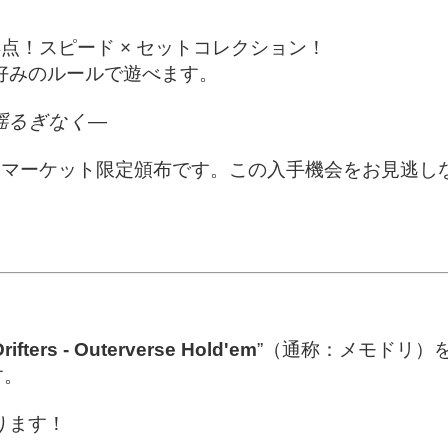
点！スピード × セットコレクション！
お好みのルールで遊べます。
揺るぎなく―
ムマーケット限定頒布です。この入手機会をお見逃し
ifters - Outerverse Hold'em
”（通称：メモドリ）
す。
ります！