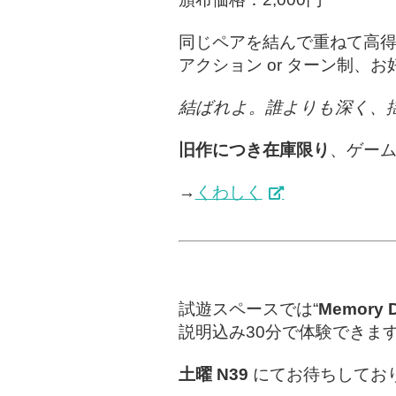
同じペアを結んで重ねて高得
アクション or ターン制、
結ばれよ。誰よりも深く、
旧作につき在庫限り
、ゲー
→
くわしく
試遊スペースでは“
Memory Dr
説明込み30分で体験できま
土曜 N39
にてお待ちしてお