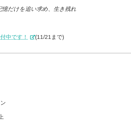
記憶だけを追い求め、生き残れ
受付中です！
(11/21まで)
ョン
以上