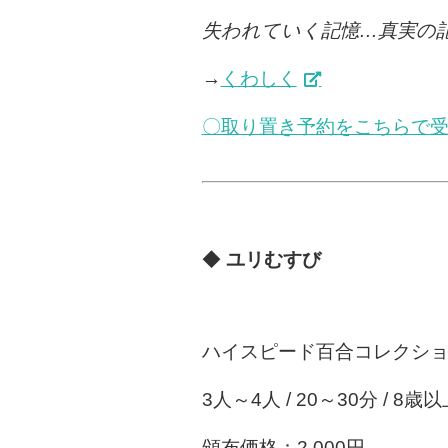
失われていく記憶…真実の
→
くわしく
〇取り置き予約をこちらで
◆
ユリむすび
ハイスピード百合コレクシ
3人～4人 / 20～30分 / 8歳
頒布価格：2,000円