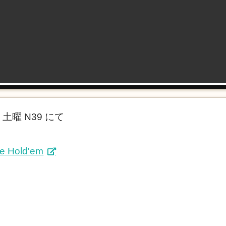
曜 N39 にて
se Hold'em