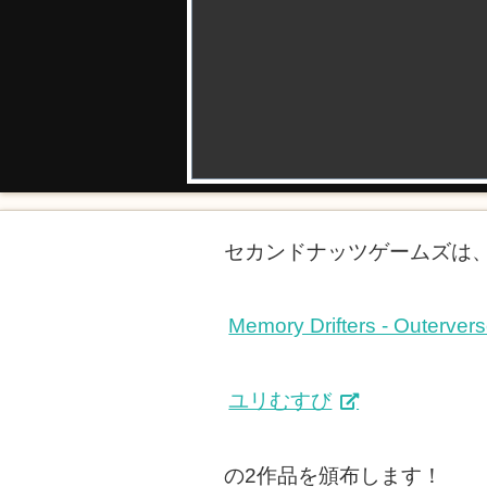
セカンドナッツゲームズは、土
Memory Drifters - Outerver
ユリむすび
の2作品を頒布します！