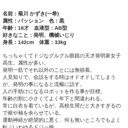
名前：菊川 かずき(一希)
属性：パッション 色：黒
年齢：18才 血液型：AB型
好きなこと：発明、機械いじり
身長：142cm 体重：33kg
ちっちゃくてドジなグルグル眼鏡の天才発明家女子
高生。属性が多い。
発明一筋でそれ以外のことには無頓着。
人見知りで、会話をする時はオドオドしてしまう
が、発明の事になると流暢に話す。
人の手助けになるロボットを作る事が目標。
年齢の割に小さくてよく年下と間違われる。
常に白衣を着ているが、高校生用だと大きすぎるの
で裾や袖を余らせている。
運動神経が絶望的に悪く、何も無いところでもよく
転ぶいわゆるドジっ娘。