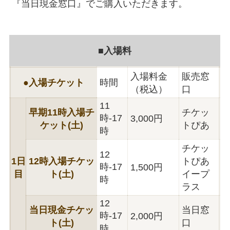
『当日現金窓口』でご購入いただきます。
■入場料
入場料金
販売窓
●入場チケット
時間
（税込）
口
11
早期11時入場チ
チケッ
時-17
3,000円
ケット(土)
トぴあ
時
チケッ
12
1日
12時入場チケッ
トぴあ
時-17
1,500円
目
ト(土)
イープ
時
ラス
12
当日現金チケッ
当日窓
時-17
2,000円
ト(土)
口
時