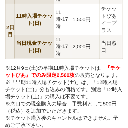
チケッ
11
11時入場チケッ
トぴあ
時-17
1,500円
ト(日)
イープ
時
2日
ラス
目
11
当日現金チケッ
当日窓
時-17
2,000円
ト(日)
口
時
※12月9日(土)の早期11時入場チケットは、
『チケ
ットぴあ』でのみ限定2,500枚
の販売となります。
※「早期11時入場チケット(土)」は、「12時入場
チケット(土)」分も込みの価格です。別途「12時入
場チケット(土)」の購入は不要です。
※窓口での現金購入の場合、手数料として500円
（税込）を追加でいただきます。
※チケット購入後のキャンセルはできません。予
めご了承下さい。