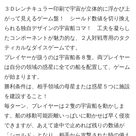
３Ｄレンチキュラー印刷で宇宙が立体的に浮かび上
がって見えるゲーム盤！ シールド数値を切り換え
られる独自デザインの宇宙船コマ！ 工夫を凝らし
たコンポーネントが魅力的な、２人対戦専用のタク
ティカルなダイスゲームです。
プレイヤーが扱うのは宇宙船各８隻。両プレイヤー
は自分の領域の惑星に全ての船を配置して、ゲーム
が始まります。
勝利条件は、相手領域の母星または惑星５つに施設
を建設すること！
毎ターン、プレイヤーは２隻の宇宙船を動かしま
す。船の移動可能距離いっぱいに動かせば早く侵攻
できますが、あえて途中で止めれば残りの数値が
「シールド」となり、相手から攻撃された時の備え