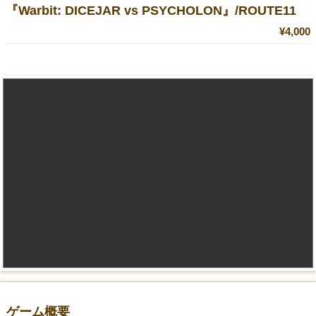
『Warbit: DICEJAR vs PSYCHOLON』/ROUTE11
¥4,000
ゲーム概要