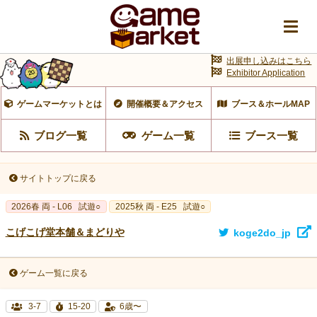
出展申し込みはこちら
Exhibitor Application
ゲームマーケットとは
開催概要＆アクセス
ブース＆ホールMAP
ブログ一覧
ゲーム一覧
ブース一覧
サイトトップに戻る
2026春 両 - L06
試遊○
2025秋 両 - E25
試遊○
こげこげ堂本舗＆まどりや
koge2do_jp
ゲーム一覧に戻る
3-7
15-20
6歳〜