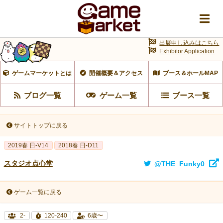
出展申し込みはこちら
Exhibitor Application
ゲームマーケットとは
開催概要＆アクセス
ブース＆ホールMAP
ブログ一覧
ゲーム一覧
ブース一覧
サイトトップに戻る
2019春 日-V14
2018春 日-D11
スタジオ点心堂
@THE_Funky0
ゲーム一覧に戻る
2-
120-240
6歳〜