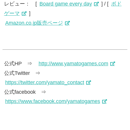
レビュー： [
Board game every day
] / [
ボド
ゲーマ
]
Amazon.co.jp販売ページ
公式HP ⇒
http://www.yamatogames.com
公式Twitter ⇒
https://twitter.com/yamato_contact
公式facebook ⇒
https://www.facebook.com/yamatogames