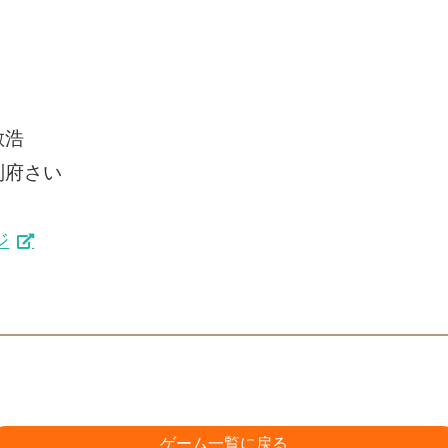
敏浩
別府さい
ジ
ゲーム一覧に戻る