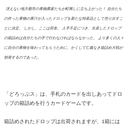
冴えない地方都市の果物農家たちが町興しに立ち上がった！ 自分たち
の作った果物の果汁が入ったドロップを新たな特産品として売り出すこ
とに決定。 しかし、ここは田舎。 人手不足につき、生産したドロップ
の箱詰めは自分たちの手で行わなければならなかった。 より多くの人々
に自分の果物を味わってもらうために、かくして仁義なき箱詰め大戦が
勃発するのであった。
「どろっぷス」は、手札のカードを出しあってドロ
ップの箱詰めを行うカードゲームです。
箱詰めされたドロップは出荷されますが、1箱には