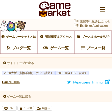
出展申し込みはこちら
Exhibitor Application
ゲームマーケットとは
開催概要＆アクセス
ブース＆ホールMAP
ブログ一覧
ゲーム一覧
ブース一覧
サイトトップに戻る
2020大阪（開催自粛） ナ03
試遊○
2019大阪 L12
試遊○
GARGONs
@gargons_hmmu
ゲーム一覧に戻る
3-5
15-30
6歳〜