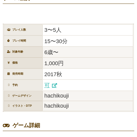
3〜5人
プレイ人数
15〜30分
プレイ時間
6歳〜
対象年齢
1,000円
価格
2017秋
発売時期
可
予約
hachikouji
ゲームデザイン
hachikouji
イラスト・DTP
ゲーム詳細