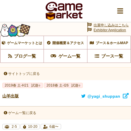
出展申し込みはこちら
Exhibitor Application
ゲームマーケットとは
開催概要＆アクセス
ブース＆ホールMAP
ブログ一覧
ゲーム一覧
ブース一覧
サイトトップに戻る
2019春 土-H21
試遊○
2018春 土-I26
試遊○
山羊出版
@yagi_shuppan
ゲーム一覧に戻る
2-5
10-20
6歳〜