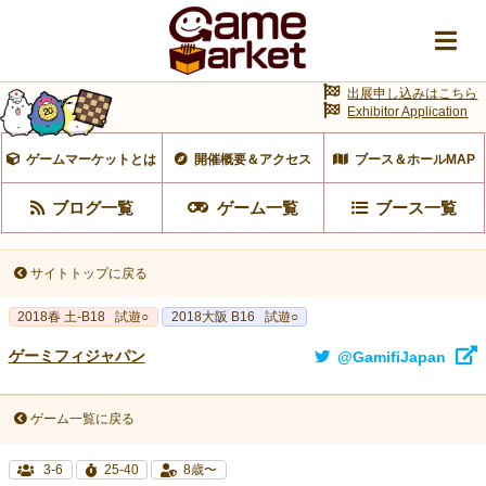
出展申し込みはこちら
Exhibitor Application
ゲームマーケットとは
開催概要＆アクセス
ブース＆ホールMAP
ブログ一覧
ゲーム一覧
ブース一覧
サイトトップに戻る
2018春 土-B18
試遊○
2018大阪 B16
試遊○
ゲーミフィジャパン
@GamifiJapan
ゲーム一覧に戻る
3-6
25-40
8歳〜