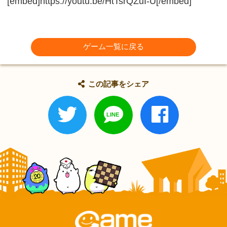
[embed]https://youtu.be/HtTsrQZuI-U[/embed]
ゲーム一覧に戻る
この記事をシェア