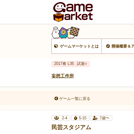
ゲームマーケットとは
開催概要＆
2017春 L35
試遊○
妄想工作所
ゲーム一覧に戻る
2-4
5-15
7歳〜
民芸スタジアム