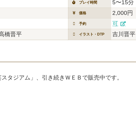
5〜15分
プレイ時間
2,000円
価格
可
予約
高橋晋平
吉川晋平
イラスト・DTP
芸スタジアム」、引き続きＷＥＢで販売中です。
。