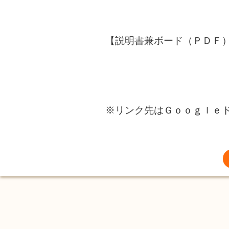
【説明書兼ボード（ＰＤ
※リンク先はＧｏｏｇｌｅ