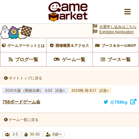
出展申し込みはこちら
Exhibitor Application
ゲームマーケットとは
開催概要＆アクセス
ブース＆ホールMAP
ブログ一覧
ゲーム一覧
ブース一覧
サイトトップに戻る
2020大阪（開催自粛） ネ02
試遊○
2019秋 両-E27
試遊○
758ボードゲーム会
@758bg
ゲーム一覧に戻る
3-5
30-30
8歳〜