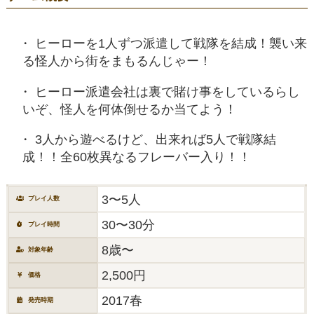
ヒーローを1人ずつ派遣して戦隊を結成！襲い来
る怪人から街をまもるんじゃー！
ヒーロー派遣会社は裏で賭け事をしているらし
いぞ、怪人を何体倒せるか当てよう！
3人から遊べるけど、出来れば5人で戦隊結
成！！全60枚異なるフレーバー入り！！
3〜5人
プレイ人数
30〜30分
プレイ時間
8歳〜
対象年齢
2,500円
価格
2017春
発売時期