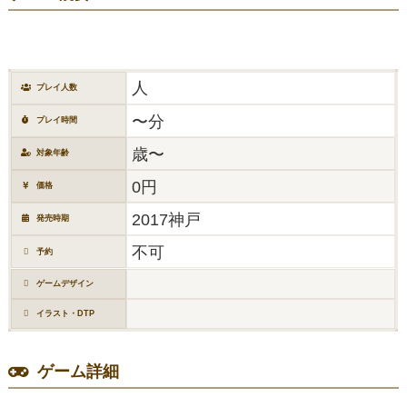
人
プレイ人数
〜分
プレイ時間
歳〜
対象年齢
0円
価格
2017神戸
発売時期
不可
予約
ゲームデザイン
イラスト・DTP
ゲーム詳細