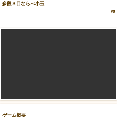
多段３目ならべ小玉
¥0
ゲーム概要