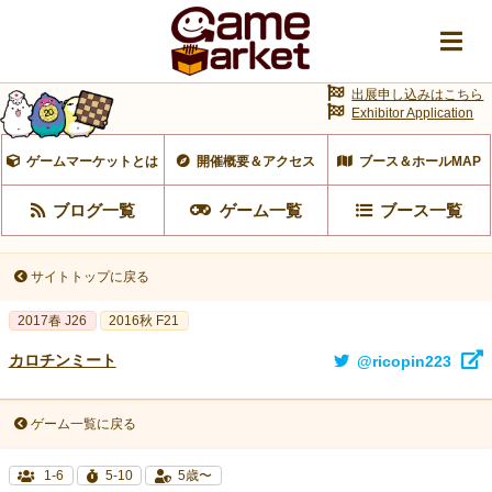
出展申し込みはこちら
Exhibitor Application
ゲームマーケットとは
開催概要＆アクセス
ブース＆ホールMAP
ブログ一覧
ゲーム一覧
ブース一覧
サイトトップに戻る
2017春 J26
2016秋 F21
カロチンミート
@ricopin223
ゲーム一覧に戻る
1-6
5-10
5歳〜