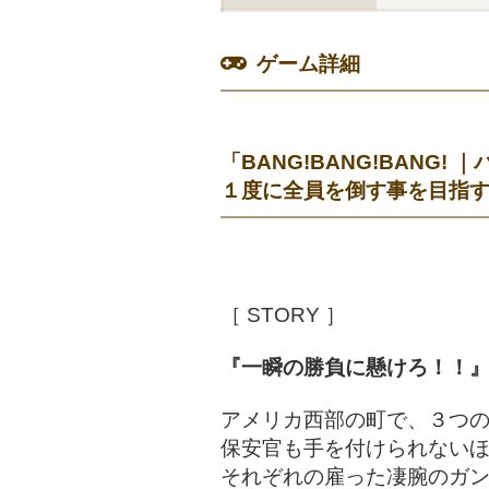
ゲーム詳細
「BANG!BANG!BAN
１度に全員を倒す事を目指
［ STORY ］
『一瞬の勝負に懸けろ！！
アメリカ西部の町で、３つ
保安官も手を付けられない
それぞれの雇った凄腕のガ