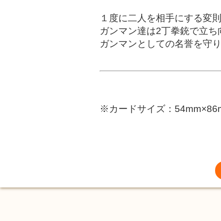
１度に二人を相手にする変
ガンマン達は2丁拳銃で立ち
ガンマンとしての名誉を守
※カードサイズ：54mm×86