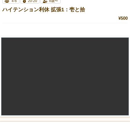
4-6
20-20
8歳〜
ハイテンション利休 拡張1：壱と拾
¥500