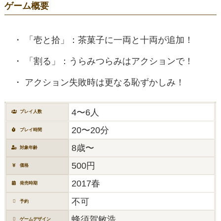
ゲーム概要
「壱と拾」：茶菓子に一両と十両が追加！
「割る」：うらみつらみはアクションで！
アクション失敗時は更なる恥ずかしみ！
4〜6人
プレイ人数
20〜20分
プレイ時間
8歳〜
対象年齢
500円
価格
2017春
発売時期
不可
予約
蜂須賀敏浩
ゲームデザイン