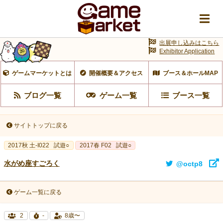
出展申し込みはこちら
Exhibitor Application
ゲームマーケットとは
開催概要＆アクセス
ブース＆ホールMAP
ブログ一覧
ゲーム一覧
ブース一覧
サイトトップに戻る
2017秋 土-I022
試遊○
2017春 F02
試遊○
水がめ座すごろく
@octp8
ゲーム一覧に戻る
2
-
8歳〜