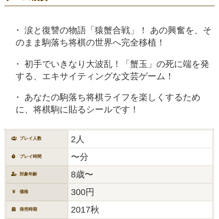
涙と復讐の物語「猿蟹合戦」！ あの興奮を、そ
のまま駒落ち将棋の世界へ完全移植！
初手でいきなり大波乱！「蟹玉」の死に端を発
する、エキサイティングな文芸ゲーム！
あなたの駒落ち将棋ライフを楽しくするため
に、将棋駒に貼るシールです！
2人
プレイ人数
〜分
プレイ時間
8歳〜
対象年齢
300円
価格
2017秋
発売時期