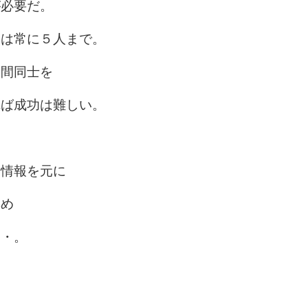
が必要だ。
間は常に５人まで。
仲間同士を
れば成功は難しい。
る情報を元に
集め
・・。